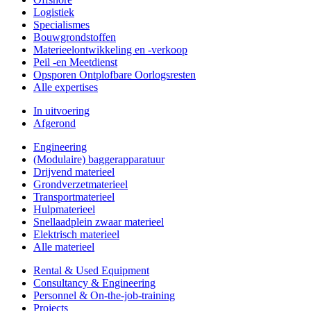
Logistiek
Specialismes
Bouwgrondstoffen
Materieelontwikkeling en -verkoop
Peil -en Meetdienst
Opsporen Ontplofbare Oorlogsresten
Alle expertises
In uitvoering
Afgerond
Engineering
(Modulaire) baggerapparatuur
Drijvend materieel
Grondverzetmaterieel
Transportmaterieel
Hulpmaterieel
Snellaadplein zwaar materieel
Elektrisch materieel
Alle materieel
Rental & Used Equipment
Consultancy & Engineering
Personnel & On-the-job-training
Projects