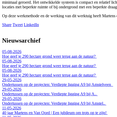
minimaal geroerd. Het ontwikkelde systeem is compact en relatief lich
locaties met beperkte ruimte of bij ondergrond met een beperkte draag
Op deze werkmethode en de werking van dit werktuig heeft Martens 
Share
Tweet
LinkedIn
Nieuwsarchief
05-08-2026
Hoe geef je 290 hectare grond weer terug aan de natuur?
05-08-2026
Hoe geef je 290 hectare grond weer terug aan de natuur?
05-08-2026
Hoe geef je 290 hectare grond weer terug aan de natuur?
29-05-2026
Ondertussen op de projecten: Verdiepte ligging A9 bij Amstelveen
29-05-2026
Ondertussen op de projecten: Verdiepte ligging A9 bij A..
29-05-2026
Ondertussen op de projecten: Verdiepte ligging A9 bij Amstel..
11-05-2026
40 jaar Martens en Van Oord | Een jubileum om trots op te zijn!