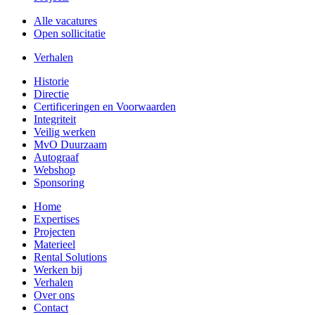
Alle vacatures
Open sollicitatie
Verhalen
Historie
Directie
Certificeringen en Voorwaarden
Integriteit
Veilig werken
MvO Duurzaam
Autograaf
Webshop
Sponsoring
Home
Expertises
Projecten
Materieel
Rental Solutions
Werken bij
Verhalen
Over ons
Contact