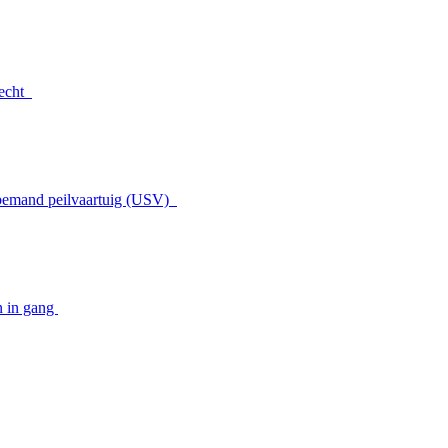
recht
nbemand peilvaartuig (USV)
n in gang