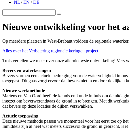
NL
/
EN
/
DE
Nieuwe ontwikkeling voor het a
Op meerdere plaatsen in West-Brabant voldoen de regionale waterke
Alles over het Verbetering regionale keringen project
Trots vertellen we meer over onze allernieuwste ontwikkeling! Vers v
Bevers en waterkeringen
Bevers vormen een actuele bedreiging voor de waterveiligheid in ons
toegepast. Dit gaas zorgt ervoor dat bevers niet in en door de dijken 
Nieuwe werkmethode
Martens en Van Oord heeft de kennis en kunde in huis om de uitdaging
ingezet om beverwerendgaas de grond in te brengen. Met dit werktuig 
dat bevers op deze locaties de dijken verzwakken.
Actuele toepassing
Deze nieuwe methode passen we momenteel voor het eerst toe op het p
Inmiddels zijn al heel wat meters succesvol de grond in gebracht. H