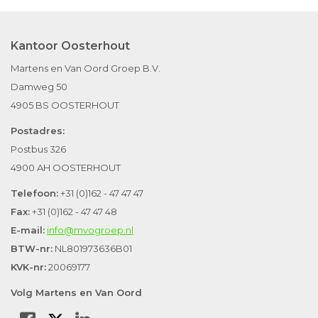
Kantoor Oosterhout
Martens en Van Oord Groep B.V.
Damweg 50
4905 BS OOSTERHOUT
Postadres:
Postbus 326
4900 AH OOSTERHOUT
Telefoon:
+31 (0)162 - 47 47 47
Fax:
+31 (0)162 - 47 47 48
E-mail:
info@mvogroep.nl
BTW-nr:
NL801973636B01
KVK-nr:
20069177
Volg Martens en Van Oord