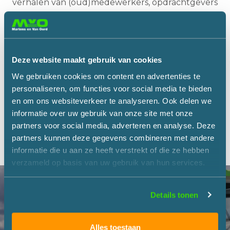
verhalen van (oud)medewerkers, opdrachtgevers
en andere betrokkenen die vertellen mogelijk nog
veel meer!
Lees hier alle #sterkeverhalen van Martens en Van
Deze website maakt gebruik van cookies
Oord.
We gebruiken cookies om content en advertenties te
De mensen die het maken
De projectleider vertelt
personaliseren, om functies voor social media te bieden
en om ons websiteverkeer te analyseren. Ook delen we
De opdrachtgever aan het woord
informatie over uw gebruik van onze site met onze
De omgevingsmanager vertelt
Duurzaamheid
partners voor social media, adverteren en analyse. Deze
partners kunnen deze gegevens combineren met andere
Projectterugblik
informatie die u aan ze heeft verstrekt of die ze hebben
verzameld op basis van uw gebruik van hun services.
Details tonen
Alles toestaan