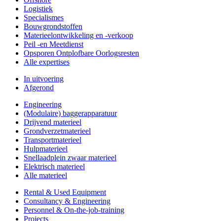
Logistiek
Specialismes
Bouwgrondstoffen
Materieelontwikkeling en -verkoop
Peil -en Meetdienst
Opsporen Ontplofbare Oorlogsresten
Alle expertises
In uitvoering
Afgerond
Engineering
(Modulaire) baggerapparatuur
Drijvend materieel
Grondverzetmaterieel
Transportmaterieel
Hulpmaterieel
Snellaadplein zwaar materieel
Elektrisch materieel
Alle materieel
Rental & Used Equipment
Consultancy & Engineering
Personnel & On-the-job-training
Projects