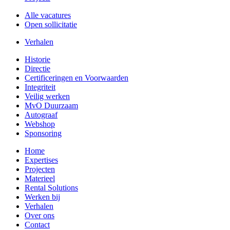
Alle vacatures
Open sollicitatie
Verhalen
Historie
Directie
Certificeringen en Voorwaarden
Integriteit
Veilig werken
MvO Duurzaam
Autograaf
Webshop
Sponsoring
Home
Expertises
Projecten
Materieel
Rental Solutions
Werken bij
Verhalen
Over ons
Contact