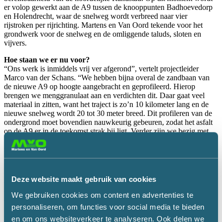
er volop gewerkt aan de A9 tussen de knooppunten Badhoevedorp
en Holendrecht, waar de snelweg wordt verbreed naar vier
rijstroken per rijrichting. Martens en Van Oord tekende voor het
grondwerk voor de snelweg en de omliggende taluds, sloten en
vijvers.
Hoe staan we er nu voor?
“Ons werk is inmiddels vrij ver afgerond”, vertelt projectleider
Marco van der Schans. “We hebben bijna overal de zandbaan van
de nieuwe A9 op hoogte aangebracht en geprofileerd. Hierop
brengen we menggranulaat aan en verdichten dit. Daar gaat veel
materiaal in zitten, want het traject is zo’n 10 kilometer lang en de
nieuwe snelweg wordt 20 tot 30 meter breed. Dit profileren van de
ondergrond moet bovendien nauwkeurig gebeuren, zodat het asfalt
op de A9 er in de toekomst strak bij ligt. Verder zijn we bezig met
het graven van vijvers bij de knooppunten en sloten langs de
snelweg. We voeren ook het zand uit eerdere depots af, dat onder
meer is gebruikt als voorbelasting om de ondergrond te stabiliseren.”
“Om veilig en efficiënt te kunnen blijven werken, wordt de route
Deze website maakt gebruik van cookies
van het verkeer regelmatig verlegd. Dat gebeurt meestal tijdens
weekendafsluitingen. Ook dan staan wij klaar om de ondergrond
We gebruiken cookies om content en advertenties te
van deze tijdelijke of definitieve wegomleggingen te verzorgen. Zo
personaliseren, om functies voor social media te bieden
kan het verkeer op maandagochtend weer veilig langsrijden en
en om ons websiteverkeer te analyseren. Ook delen we
kunnen wij en andere betrokken partijen verder werken aan de