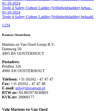
01-10-2024
Trede 4 Safety Culture Ladder (Veiligheidsladder) behaa..
01-10-2024
Trede 4 Safety Culture Ladder (Veiligheidsladder) behaald
1
2
3
4
Kantoor Oosterhout
Martens en Van Oord Groep B.V.
Damweg 50
4905 BS OOSTERHOUT
Postadres:
Postbus 326
4900 AH OOSTERHOUT
Telefoon:
+31 (0)162 - 47 47 47
Fax:
+31 (0)162 - 47 47 48
E-mail:
info@mvogroep.nl
BTW-nr:
NL801973636B01
KVK-nr:
20069177
Volg Martens en Van Oord