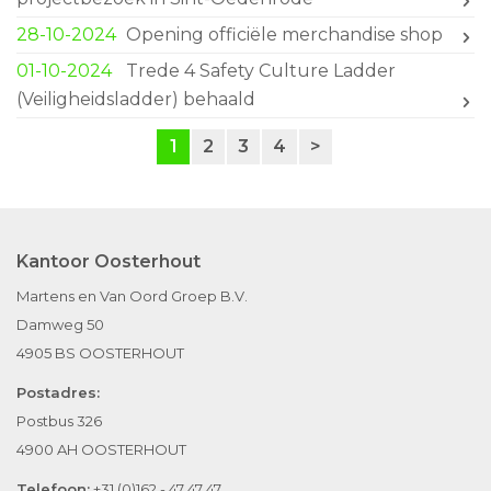
28-10-2024
Opening officiële merchandise shop
01-10-2024
Trede 4 Safety Culture Ladder
(Veiligheidsladder) behaald
1
2
3
4
Kantoor Oosterhout
Martens en Van Oord Groep B.V.
Damweg 50
4905 BS OOSTERHOUT
Postadres:
Postbus 326
4900 AH OOSTERHOUT
Telefoon:
+31 (0)162 - 47 47 47