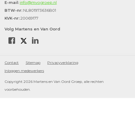
E-mail:
info@mvogroep.nl
BTW-nr:
NL801973636B01
KVK-nr:
20069177
Volg Martens en Van Oord
Contact
Sitemap
Privacyverklaring
Inloggen medewerkers
Copyright 2026 Martens en Van Oord Groep, alle rechten
voorbehouden.