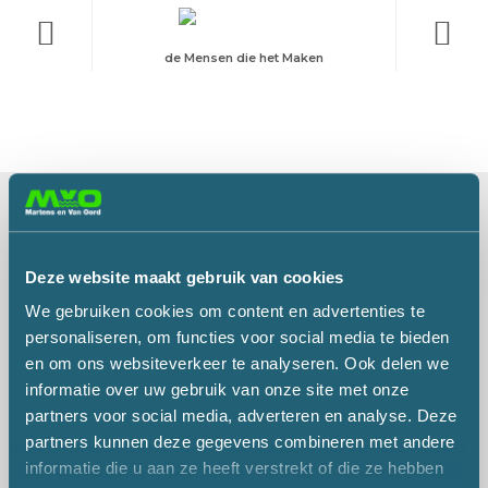
#Boven-Rijn
Menu
de Mensen die het Maken
Kantoor Oosterhout
Martens en Van Oord Groep B.V.
Deze website maakt gebruik van cookies
Damweg 50
We gebruiken cookies om content en advertenties te
4905 BS OOSTERHOUT
personaliseren, om functies voor social media te bieden
Postadres:
en om ons websiteverkeer te analyseren. Ook delen we
Postbus 326
informatie over uw gebruik van onze site met onze
4900 AH OOSTERHOUT
partners voor social media, adverteren en analyse. Deze
partners kunnen deze gegevens combineren met andere
Telefoon:
+31 (0)162 - 47 47 47
informatie die u aan ze heeft verstrekt of die ze hebben
Fax:
+31 (0)162 - 47 47 48