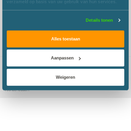
verzameld op basis van uw gebruik van hun services.
E-mail:
info@mvogroep.nl
BTW-nr:
NL801973636B01
Details tonen
KVK-nr:
20069177
Volg Martens en Van Oord
Alles toestaan
Aanpassen
Contact
Sitemap
Privacyverklaring
Inloggen medewerkers
Weigeren
Copyright 2026 Martens en Van Oord Groep, alle rechten
voorbehouden.