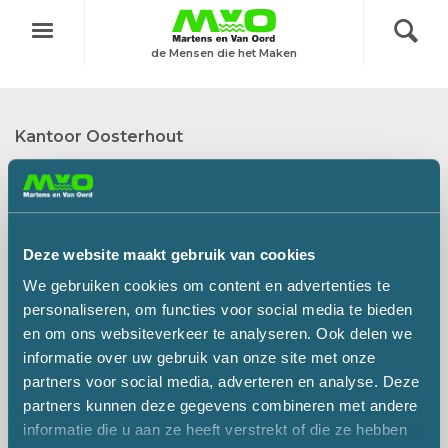
#Baggeren
Menu
de Mensen die het Maken
Kantoor Oosterhout
Martens en Van Oord Groep B.V.
Damweg 50
4905 BS OOSTERHOUT
Deze website maakt gebruik van cookies
Postadres:
Postbus 326
We gebruiken cookies om content en advertenties te
4900 AH OOSTERHOUT
personaliseren, om functies voor social media te bieden
en om ons websiteverkeer te analyseren. Ook delen we
Telefoon:
+31 (0)162 - 47 47 47
informatie over uw gebruik van onze site met onze
Fax:
+31 (0)162 - 47 47 48
partners voor social media, adverteren en analyse. Deze
E-mail:
info@mvogroep.nl
partners kunnen deze gegevens combineren met andere
BTW-nr:
NL801973636B01
informatie die u aan ze heeft verstrekt of die ze hebben