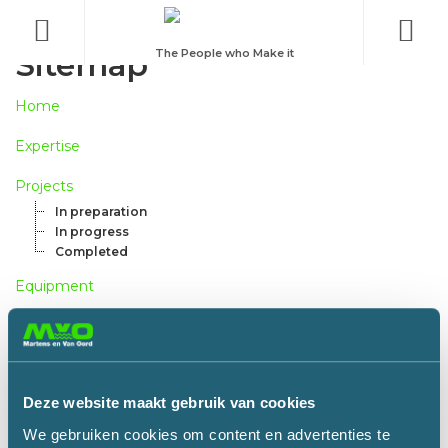
Menu
Sitemap
The People who Make it
Home
Expertise
Projects
In preparation
In progress
Completed
Equipment
About us
The Board
MvO Safe
MvO Sustainable
Deze website maakt gebruik van cookies
Groen denken en doen duurzaamheidsbeleid
Company brochure
We gebruiken cookies om content en advertenties te