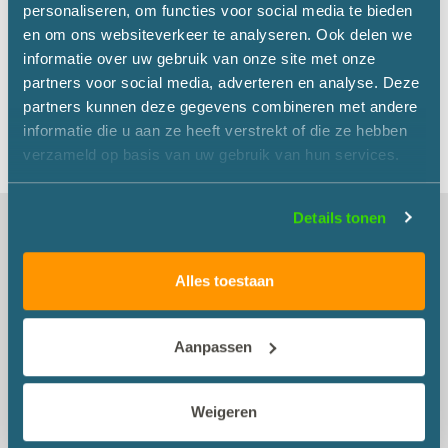
Certificates
personaliseren, om functies voor social media te bieden
Certificates header
en om ons websiteverkeer te analyseren. Ook delen we
Certificates content
informatie over uw gebruik van onze site met onze
Terms and Conditions
partners voor social media, adverteren en analyse. Deze
Terms and Conditions header
Terms and Conditions content
partners kunnen deze gegevens combineren met andere
informatie die u aan ze heeft verstrekt of die ze hebben
Contact
verzameld op basis van uw gebruik van hun services.
Details tonen
Office Oosterhout
Martens en Van Oord Groep B.V.
Alles toestaan
Damweg 50
4905 BS OOSTERHOUT
Aanpassen
Correspondence:
PO Box 326
Weigeren
4900 AH OOSTERHOUT