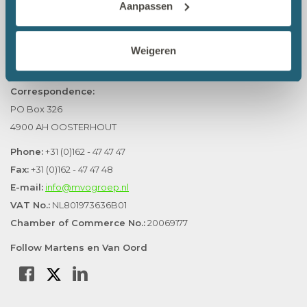
Aanpassen
Office Oosterhout
Martens en Van Oord Groep B.V.
Damweg 50
Weigeren
4905 BS OOSTERHOUT
Correspondence:
PO Box 326
4900 AH OOSTERHOUT
Phone:
+31 (0)162 - 47 47 47
Fax:
+31 (0)162 - 47 47 48
E-mail:
info@mvogroep.nl
VAT No.:
NL801973636B01
Chamber of Commerce No.:
20069177
Follow Martens en Van Oord