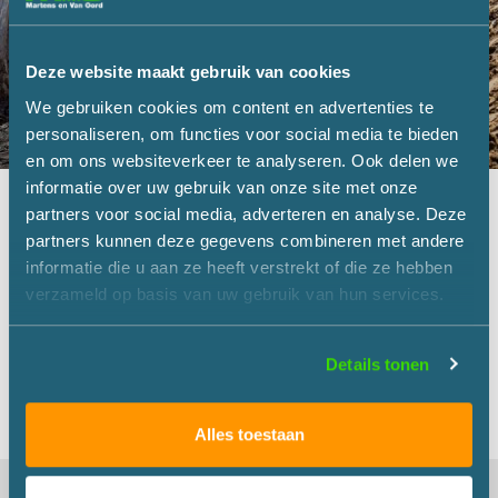
Martens and Van Oord applies general terms
and conditions. These can be found below.
Deze website maakt gebruik van cookies
We gebruiken cookies om content en advertenties te
personaliseren, om functies voor social media te bieden
en om ons websiteverkeer te analyseren. Ook delen we
informatie over uw gebruik van onze site met onze
partners voor social media, adverteren en analyse. Deze
partners kunnen deze gegevens combineren met andere
Terms and Conditions
informatie die u aan ze heeft verstrekt of die ze hebben
verzameld op basis van uw gebruik van hun services.
General Conditions of Sale
Details tonen
Alles toestaan