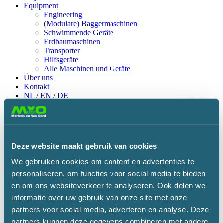
Equipment
Engineering
(Modulare) Baggermaschinen
Schwimmende Geräte
Erdbaumaschinen
Transporter
Hilfsgeräte
Alle Maschinen und Geräte
Über uns
Kontakt
NL
/
EN
/
DE
Equipment : Radlader
Radlader
Deze website maakt gebruik van cookies
We gebruiken cookies om content en advertenties te
Ein Radlader (auch Schaufellader oder Fahrlader genannt) ist ein
personaliseren, om functies voor social media te bieden
multifunktionales Gerät, mit dem verschiedene Arbeiten auf
en om ons websiteverkeer te analyseren. Ook delen we
befestigtem Gelände ausgeführt werden können:
informatie over uw gebruik van onze site met onze
Laden und Transportieren
partners voor social media, adverteren en analyse. Deze
Lkws beladen
partners kunnen deze gegevens combineren met andere