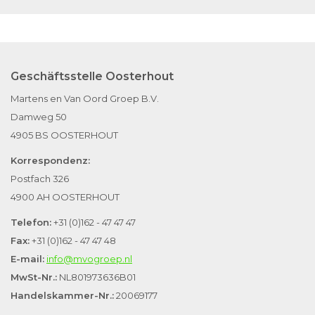
Geschäftsstelle Oosterhout
Martens en Van Oord Groep B.V.
Damweg 50
4905 BS OOSTERHOUT
Korrespondenz:
Postfach 326
4900 AH OOSTERHOUT
Telefon:
+31 (0)162 - 47 47 47
Fax:
+31 (0)162 - 47 47 48
E-mail:
info@mvogroep.nl
MwSt-Nr.:
NL801973636B01
Handelskammer-Nr.:
20069177